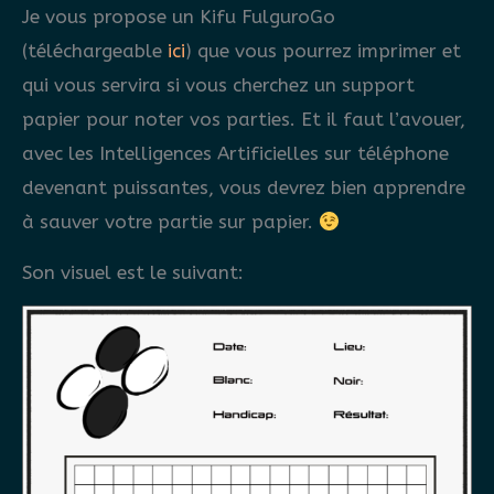
Je vous propose un Kifu FulguroGo
(téléchargeable
ici
) que vous pourrez imprimer et
qui vous servira si vous cherchez un support
papier pour noter vos parties. Et il faut l’avouer,
avec les Intelligences Artificielles sur téléphone
devenant puissantes, vous devrez bien apprendre
à sauver votre partie sur papier.
Son visuel est le suivant: