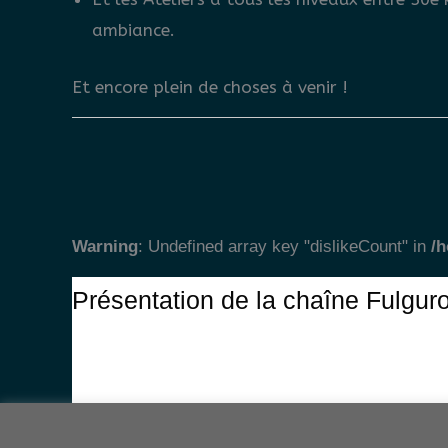
ambiance.
Et encore plein de choses à venir !
Warning
: Undefined array key "dislikeCount" in
/
Présentation de la chaîne Fulgu
Copyr