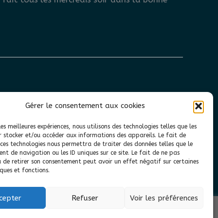
Gérer le consentement aux cookies
ews/view_main_video_frontend.php
on line
7
les meilleures expériences, nous utilisons des technologies telles que les
r stocker et/ou accéder aux informations des appareils. Le fait de
 ces technologies nous permettra de traiter des données telles que le
t de navigation ou les ID uniques sur ce site. Le fait de ne pas
u de retirer son consentement peut avoir un effet négatif sur certaines
ques et fonctions.
8,039 views
45
cepter
Refuser
Voir les préférences
 Astra