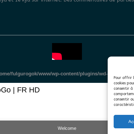
home/fulgurogok/www/wp-content/plugins/wd-youtube/vi
Pour offrir 
cookies pou
roGo | FR HD
consentir à
comportemen
consentir o
caractéristi
Ac
Welcome
ight © 2026 FulguroGo | Powered by
Thème WordPress