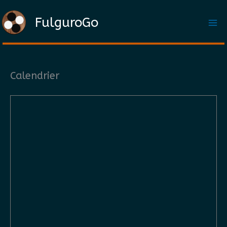
Aller
FulguroGo
au
contenu
Calendrier