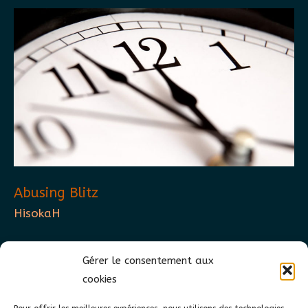
Go
2018
–
Expérience
Abusing Blitz
HisokaH
What does internet go mean to you ? I think I
Gérer le consentement aux
know the answer. Internet Go, it’s simply a blitz.
cookies
You probably noted that about 75% of games