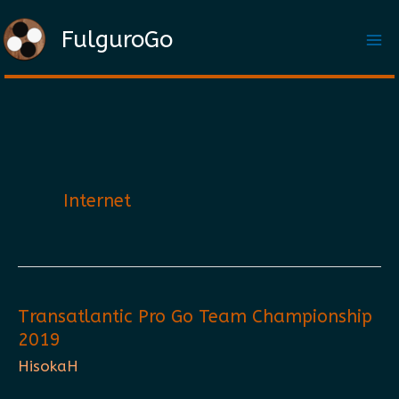
Aller
FulguroGo
au
contenu
Internet
Transatlantic Pro Go Team Championship
2019
HisokaH