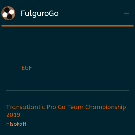
Aller
FulguroGo
au
contenu
EGF
Transatlantic Pro Go Team Championship
2019
HisokaH