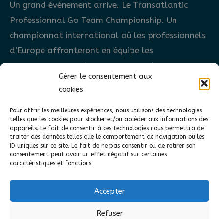
Un grand événement arrive. Le Transatlantic
Professionnal Go Team Championship. Un
championnat international où les professionnels
d’Europe affronteront en équipe les
professionnels Américains. Chaque équipe sera
Gérer le consentement aux
constituée de 5 joueurs. La Fédération
cookies
Européenne de Go (EGF) et l’Association
Américaine de Go (AGA) s’allient dans cet
Pour offrir les meilleures expériences, nous utilisons des technologies
telles que les cookies pour stocker et/ou accéder aux informations des
événement pour vous proposer ce championnat,
appareils. Le fait de consentir à ces technologies nous permettra de
traiter des données telles que le comportement de navigation ou les
une retransmission sera réalisée […]
ID uniques sur ce site. Le fait de ne pas consentir ou de retirer son
consentement peut avoir un effet négatif sur certaines
caractéristiques et fonctions.
Transatlantic
Lire la suite »
Pro
Accepter
Go
Refuser
Welcome
Team